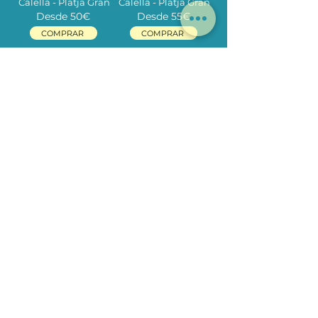
Calella - Platja Gran
Calella - Platja Gran
Desde 50
€
Desde 55
€
COMPRAR
COMPRAR
BOAT RENTAL
BOAT RENTAL
SELVA
VENUS
Calella - Platja Gran
Calella - Platja Gran
Desde 125
€
Desde 70
€
COMPRAR
COMPRAR
MAXI PADDLE
Calella - Platja Gran
Desde 45
€
COMPRAR