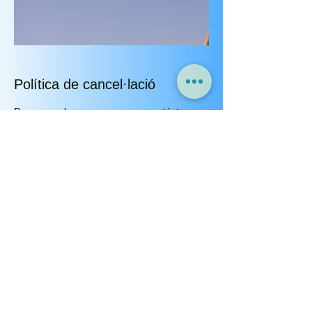
Política de cancel·lació
Para cancelar o reprogramar, contáctanos
con 48 hrs de anticipación info@wsc.cat