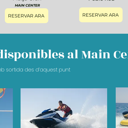
MAIN CENTER
RESERVAR ARA
RESERVAR ARA
 disponibles al Main C
mb sortida des d’aquest punt