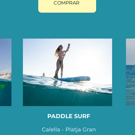
COMPRAR
Hole
LICENC
Slider
DE
NAVEG
PADDLE SURF
Calella - Platja Gran