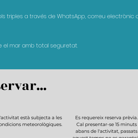
ols triples​ a través de WhatsApp, correu electrònic o
re el mar amb total seguretat.
ervar...
'activitat està subjecta a les
Es requereix reserva prèvia.
ondicions meteorològiques.
Cal presentar-se 15 minuts
abans de l'activitat, passats
aquest temps no es garante