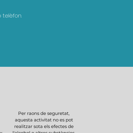
 telèfon.
Per raons de seguretat,
aquesta activitat no es pot
realitzar sota els efectes de
ix
l'alcohol o altres substàncies.