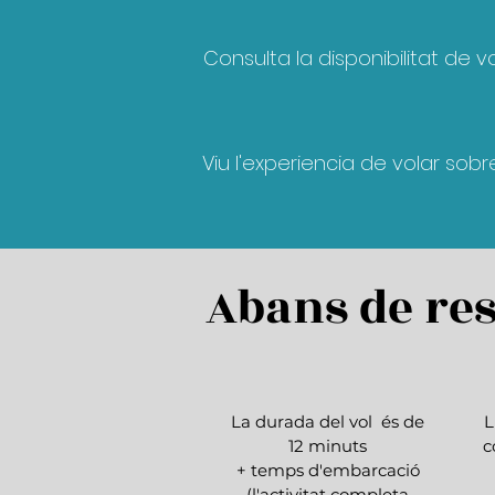
Consulta la disponibilitat de v
Viu l'experiencia de volar sob
Abans de res
La durada del vol és de
L
12 minuts
c
+ temps d'embarcació
(l'activitat completa